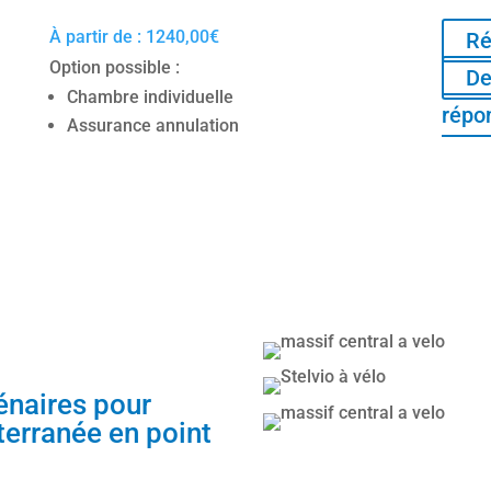
À partir de :
1240,00
€
Ré
Option possible :
De
Chambre individuelle
répo
Assurance annulation
énaires pour
terranée en point