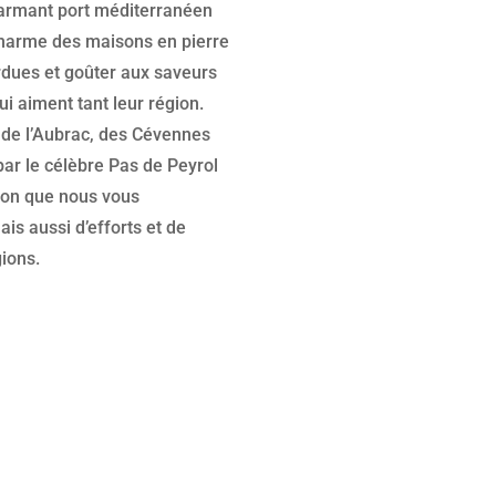
harmant port méditerranéen
charme des maisons en pierre
erdues et goûter aux saveurs
i aiment tant leur région.
 de l’Aubrac, des Cévennes
ar le célèbre Pas de Peyrol
ion que nous vous
is aussi d’efforts et de
gions.