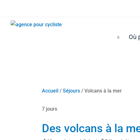
Où p
a
Accueil
/
Séjours
/ Volcans à la mer
7 jours
Des volcans à la m