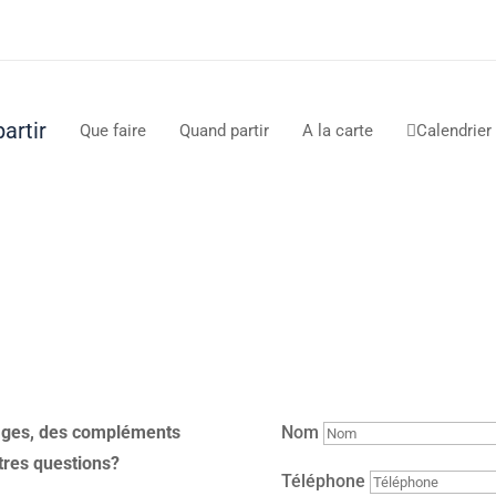
artir
Que faire
Quand partir
A la carte
Calendrier

tages, des compléments
Nom
tres questions?
Téléphone