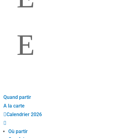
Coaching 6 mois
E
Coaching 12 mois
Quand partir
A la carte

Calendrier 2026

Où partir