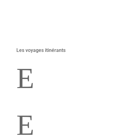
Le Défi du Ventoux
Les voyages itinérants
E
L'Italie en Toscane
E