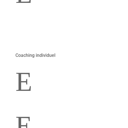
Tour de Slovénie
Coaching individuel
E
Coaching 3 mois
E