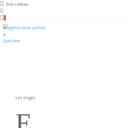

Bon cadeau


0
a
Que faire
Les stages
E