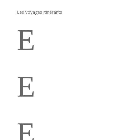
Les voyages itinérants
E
L'Italie en Toscane
E
Ventoux - Alpe D'Huez
E