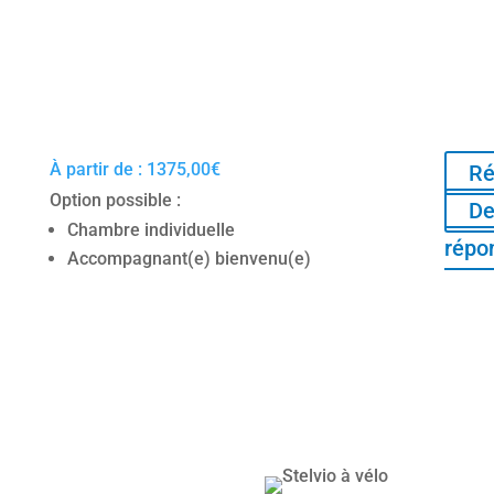
À partir de :
1375,00
€
Ré
Option possible :
De
Chambre individuelle
répo
Accompagnant(e) bienvenu(e)