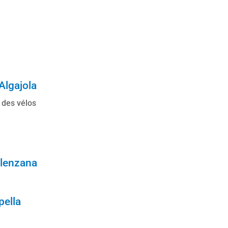
Algajola
n des vélos
alenzana
pella