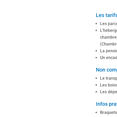
Les tari
Les parco
L’héberge
chambre
(Chambre
La pensi
Un encad
Non comp
Le transp
Les bois
Les dépe
Infos pra
Braquets 