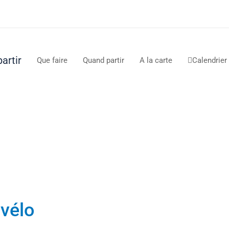
artir
Que faire
Quand partir
A la carte
Calendrier

 vélo