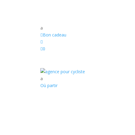
a

Bon cadeau


0
a
Où partir