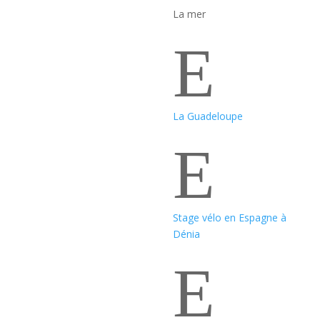
La mer
E
La Guadeloupe
E
Stage vélo en Espagne à
Dénia
E