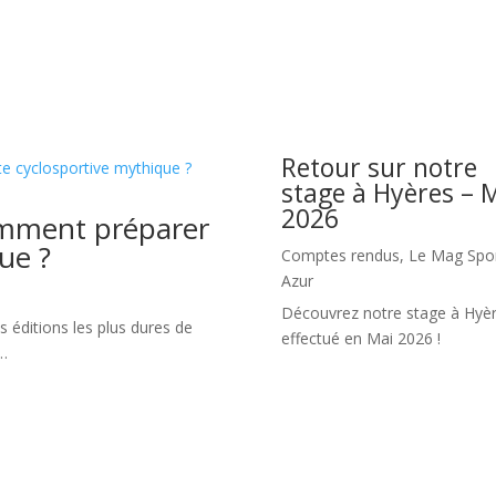
Le mag de Sport Azur
 Sport ! Explorez l’intégralité de nos articles pour obtenir un aperç
Retour sur notre
stage à Hyères – 
2026
omment préparer
ue ?
Comptes rendus
,
Le Mag Spo
Azur
Découvrez notre stage à Hyè
 éditions les plus dures de
effectué en Mai 2026 !
e…