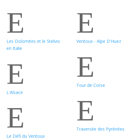
E
E
Les Dolomites et le Stelvio
Ventoux - Alpe D'Huez
en Italie
E
E
Tour de Corse
L'Alsace
E
E
Traversée des Pyrénées
Le Défi du Ventoux