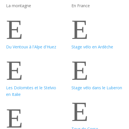
La montagne
En France
E
E
Du Ventoux à l'Alpe d'Huez
Stage vélo en Ardèche
E
E
Les Dolomites et le Stelvio
Stage vélo dans le Luberon
en Italie
E
E
Tour de Corse