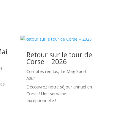
u de nos stages ou nos séjours !
Mai
Retour sur le tour de
Corse – 2026
rt
Comptes rendus
,
Le Mag Sport
Azur
res
Découvrez notre séjour annuel en
Corse ! Une semaine
exceptionnelle !