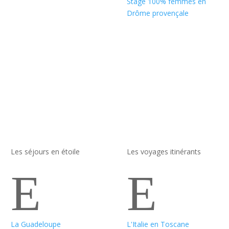
Stage 100% femmes en
Drôme provençale
Les séjours en étoile
Les voyages itinérants
E
E
La Guadeloupe
L'Italie en Toscane