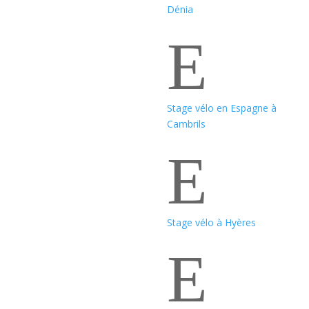
Dénia
E
Stage vélo en Espagne à
Cambrils
E
Stage vélo à Hyères
E