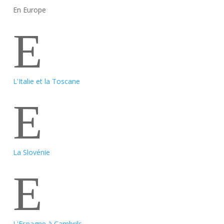
En Europe
E
L'Italie et la Toscane
E
La Slovénie
E
L'Espagne à Cambrils